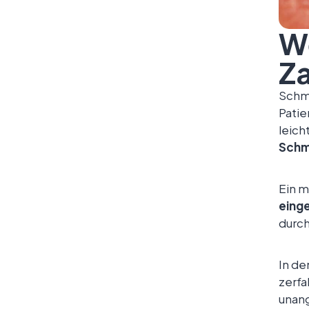
W
Za
Schm
Pati
leich
Schm
Ein m
eing
durch
In de
zerfa
unan