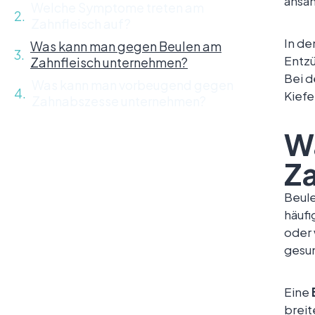
ansa
Welche Symptome treten am
Zahnfleisch auf?
In de
Was kann man gegen Beulen am
Entzü
Zahnfleisch unternehmen?
Bei 
Was kann man vorbeugend gegen
Kiefe
Zahnabszesse unternehmen?
W
Za
Beule
häufi
oder 
gesun
Eine
breit