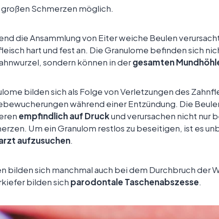
r großen Schmerzen möglich.
nd die Ansammlung von Eiter weiche Beulen verursacht
leisch hart und fest an. Die Granulome befinden sich n
ahnwurzel, sondern können in der
gesamten Mundhöhl
lome bilden sich als Folge von Verletzungen des Zahnfl
bewucherungen während einer Entzündung. Die Beule
ieren
empfindlich auf Druck
und verursachen nicht nur
rzen. Um ein Granulom restlos zu beseitigen, ist es unb
arzt aufzusuchen
.
n bilden sich manchmal auch bei dem Durchbruch der We
kiefer bilden sich
parodontale Taschenabszesse
.