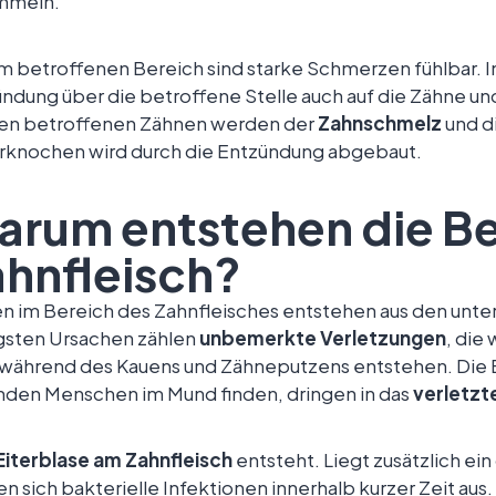
mmeln.
m betroffenen Bereich sind starke Schmerzen fühlbar. In
ndung über die betroffene Stelle auch auf die Zähne u
den betroffenen Zähnen werden der
Zahnschmelz
und d
rknochen wird durch die Entzündung abgebaut.
arum entstehen die B
hnfleisch?
n im Bereich des Zahnfleisches entstehen aus den unte
gsten Ursachen zählen
unbemerkte Verletzungen
, die
während des Kauens und Zähneputzens entstehen. Die Ba
den Menschen im Mund finden, dringen in das
verletz
Eiterblase am Zahnfleisch
entsteht. Liegt zusätzlich e
en sich bakterielle Infektionen innerhalb kurzer Zeit aus