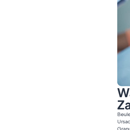
W
Z
Beule
Ursa
Granu