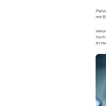
Platz
mit B
Verur
noch 
ist n