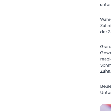
unte
Währe
Zahnf
der Z
Granu
Gewe
reag
Schme
Zahn
Beule
Unter