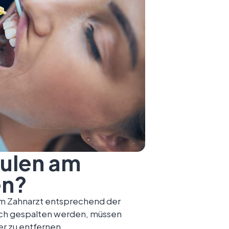
ulen am
en?
em Zahnarzt entsprechend der
sch gespalten werden, müssen
r zu entfernen.