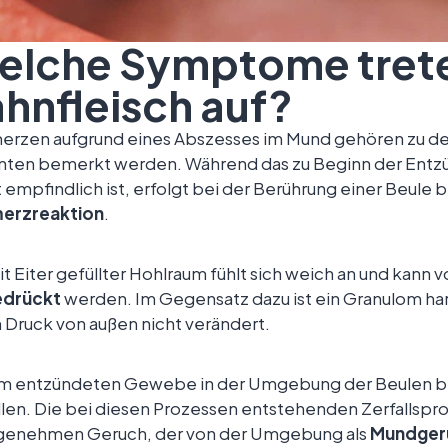
elche Symptome tret
hnfleisch auf?
erzen aufgrund eines Abszesses im Mund gehören zu d
enten bemerkt werden. Während das zu Beginn der Ent
t empfindlich ist, erfolgt bei der Berührung einer Beule 
erzreaktion
.
it Eiter gefüllter Hohlraum fühlt sich weich an und kann 
edrückt
werden. Im Gegensatz dazu ist ein Granulom har
 Druck von außen nicht verändert.
m entzündeten Gewebe in der Umgebung der Beulen bef
llen. Die bei diesen Prozessen entstehenden Zerfallspr
genehmen Geruch, der von der Umgebung als
Mundger