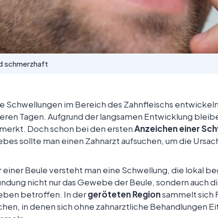
d schmerzhaft
e Schwellungen im Bereich des Zahnfleischs entwickeln 
ren Tagen. Aufgrund der langsamen Entwicklung bleibe
merkt. Doch schon bei den ersten
Anzeichen einer Sch
es sollte man einen Zahnarzt aufsuchen, um die Ursache
 einer Beule versteht man eine Schwellung, die lokal beg
ndung nicht nur das Gewebe der Beule, sondern auch d
ben betroffen. In der
geröteten Region
sammelt sich Fl
hen, in denen sich ohne zahnarztliche Behandlungen Ei