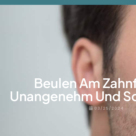
Über uns
Beh
Beulen Am Zahnf
Unangenehm Und Sc
03/25/2024