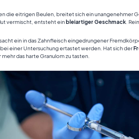
en die eitrigen Beulen, breitet sich ein unangenehmer G
lut vermischt, entsteht ein
bleiartiger Geschmack
. Rei
sacht ein in das Zahnfleisch eingedrungener Fremdkörpe
bei einer Untersuchung ertastet werden. Hat sich der
F
ur mehr das harte Granulom zu tasten.