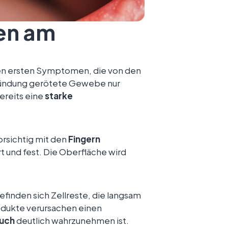
en am
en ersten Symptomen, die von den
zündung gerötete Gewebe nur
bereits eine
starke
vorsichtig mit den
Fingern
t und fest. Die Oberfläche wird
inden sich Zellreste, die langsam
odukte verursachen einen
uch
deutlich wahrzunehmen ist.