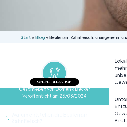
Start
»
Blog
»
Beulen am Zahnfleisch: unangenehm un
Lokal
mehre
unbe
Geweb
ONLINE-REDAKTION
Geschrieben von Domenik Becker
Veröffentlicht am 25/03/2024
Unter
Entzü
Gewe
Warum entstehen die Beulen am
Knötc
Zahnfleisch?