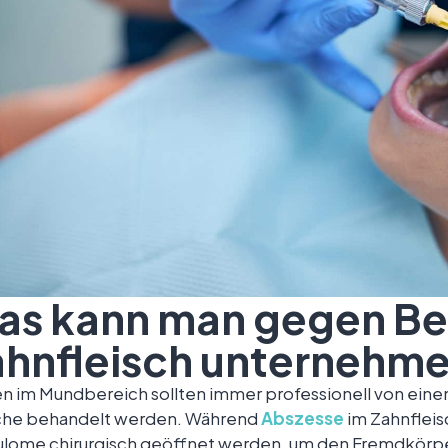
as kann man gegen Be
ahnfleisch unternehm
n im Mundbereich sollten immer professionell von ein
che behandelt werden. Während
Abszesse
im Zahnflei
lome chirurgisch geöffnet werden, um den Fremdkörpe