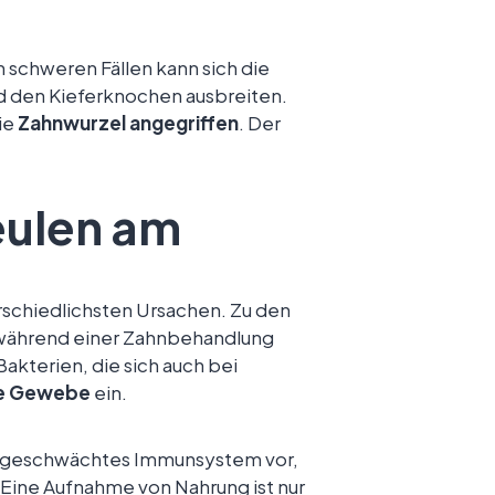
 schweren Fällen kann sich die
nd den Kieferknochen ausbreiten.
ie
Zahnwurzel angegriffen
. Der
eulen am
rschiedlichsten Ursachen. Zu den
 während einer Zahnbehandlung
kterien, die sich auch bei
te Gewebe
ein.
in geschwächtes Immunsystem vor,
. Eine Aufnahme von Nahrung ist nur