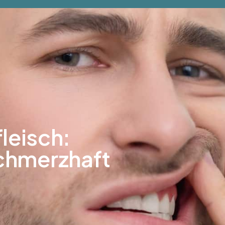
andlungen
Vorher-Nachher
Kosten
Ratgebe
leisch:
hmerzhaft