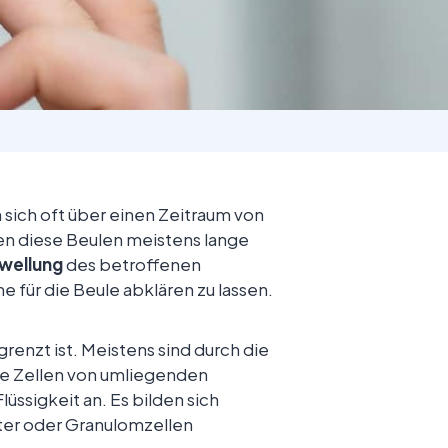
sich oft über einen Zeitraum von
n diese Beulen meistens lange
wellung
des betroffenen
 für die Beule abklären zu lassen.
renzt ist. Meistens sind durch die
ie Zellen von umliegenden
üssigkeit an. Es bilden sich
ter oder Granulomzellen