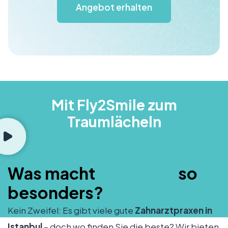
Angebot erhalten
Mit Fly2Smile zum
Traumlächeln
Was macht
Fly2Smile
so
besonders?
Kein Zweifel: Es gibt viele gute
Zahnarztpraxen in
Istanbul
– doch wo finden Sie die beste? Wir bieten