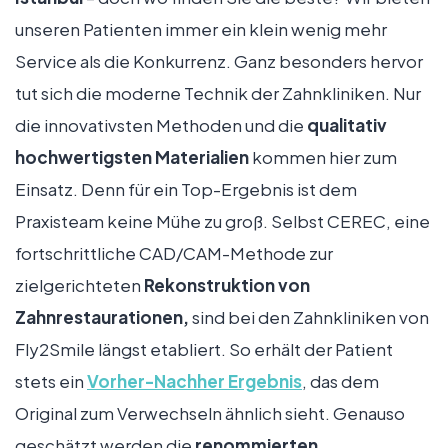
unseren Patienten immer ein klein wenig mehr
Service als die Konkurrenz. Ganz besonders hervor
tut sich die moderne Technik der Zahnkliniken. Nur
die innovativsten Methoden und die
qualitativ
hochwertigsten Materialien
kommen hier zum
Einsatz. Denn für ein Top-Ergebnis ist dem
Praxisteam keine Mühe zu groß. Selbst CEREC, eine
fortschrittliche CAD/CAM-Methode zur
zielgerichteten
Rekonstruktion von
Zahnrestaurationen,
sind bei den Zahnkliniken von
Fly2Smile längst etabliert. So erhält der Patient
stets ein
Vorher-Nachher Ergebnis
, das dem
Original zum Verwechseln ähnlich sieht. Genauso
geschätzt werden die
renommierten