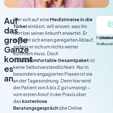
Auf
Wer sich auf eine
Medizinreise in die
Türkei
einlässt, will wissen, was ihn
das
dort bei seiner Ankunft erwartet. Er
große
Fachkund
Qualifizi
Servic
wünscht sich einen geregelten Ablauf,
Arzt
Ausze
sodass er sich um nichts weiter
Ganze
kümmern muss. Doch
kommt
dieses
komfortable Gesamtpaket
ist
es
keine Selbstverständlichkeit. Nur in
besonders engagierten Praxen ist sie
an
an der Tagesordnung. Denn hier wird
der Patient von A bis Z gut umsorgt –
vom ersten Anruf in der Praxis über
das
kostenlose
Beratungsgespräch
(die Online