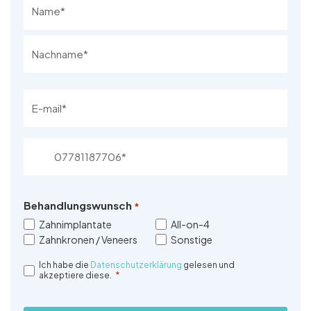
*
Email
*
Phone
Number
*
Behandlungswunsch
*
Zahnimplantate
All-on-4
Zahnkronen / Veneers
Sonstige
Ich habe die
Datenschutzerklärung
gelesen und
dsgvo
*
akzeptiere diese.
*