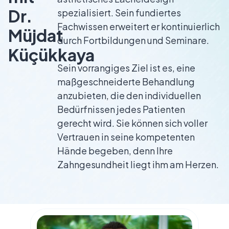
Dr.
spezialisiert. Sein fundiertes
Fachwissen erweitert er kontinuierlich
Müjdat
durch Fortbildungen und Seminare.
Küçükkaya
Sein vorrangiges Ziel ist es, eine
maßgeschneiderte Behandlung
anzubieten, die den individuellen
Bedürfnissen jedes Patienten
gerecht wird. Sie können sich voller
Vertrauen in seine kompetenten
Hände begeben, denn Ihre
Zahngesundheit liegt ihm am Herzen.