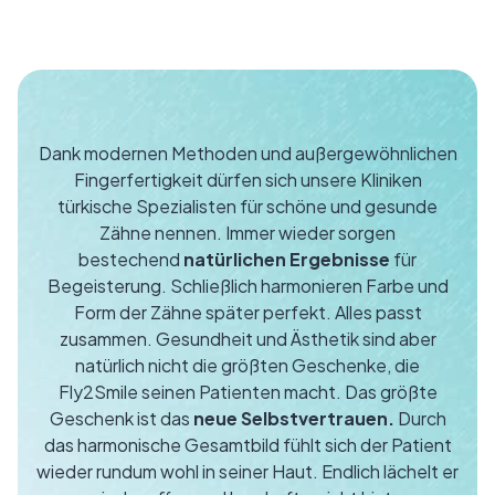
Dank modernen Methoden und außergewöhnlichen
Fingerfertigkeit dürfen sich unsere Kliniken
türkische Spezialisten für schöne und gesunde
Zähne nennen. Immer wieder sorgen
bestechend
natürlichen Ergebnisse
für
Begeisterung. Schließlich harmonieren Farbe und
Form der Zähne später perfekt. Alles passt
zusammen. Gesundheit und Ästhetik sind aber
natürlich nicht die größten Geschenke, die
Fly2Smile seinen Patienten macht. Das größte
Geschenk ist das
neue Selbstvertrauen.
Durch
das harmonische Gesamtbild fühlt sich der Patient
wieder rundum wohl in seiner Haut. Endlich lächelt er