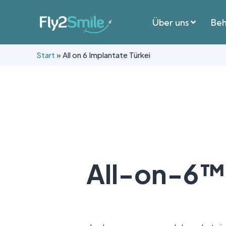
Über uns
Beh
Start
»
All on 6 Implantate Türkei
All-on-6™ 