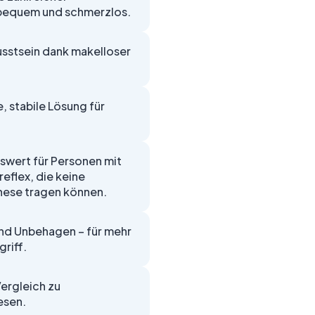
 bequem und schmerzlos.
sstsein dank makelloser
, stabile Lösung für
wert für Personen mit
flex, die keine
ese tragen können.
und Unbehagen – für mehr
riff.
Vergleich zu
esen.