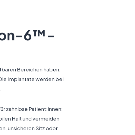
l-on-6™-
chtbaren Bereichen haben,
 Die Implantate werden bei
.
r zahnlose Patient:innen:
abilen Halt und vermeiden
en, unsicheren Sitz oder