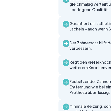
gleichmäßig verteilt 
überlegene Qualität.
Garantiert ein ästhet
Lächeln – auch wenn S
Der Zahnersatz hilft 
verbessern.
Regt den Kieferknoch
weiterem Knochenverl
Festsitzender Zahner
Entfernung wie bei e
Prothese überflüssig.
Minimale Reizung, sch