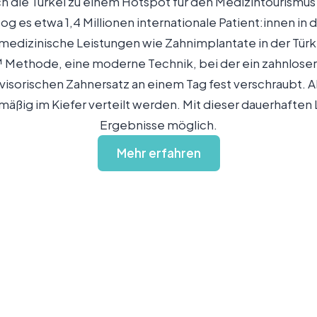
h die Türkei zu einem Hotspot für den Medizintourismus
g es etwa 1,4 Millionen internationale Patient:innen in 
m medizinische Leistungen wie Zahnimplantate in der Tür
™ Methode, eine moderne Technik, bei der ein zahnloser 
rovisorischen Zahnersatz an einem Tag fest verschraubt.
mäßig im Kiefer verteilt werden. Mit dieser dauerhafte
Ergebnisse möglich.
Mehr erfahren