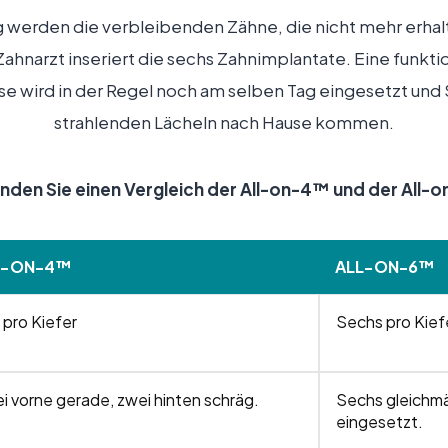
werden die verbleibenden Zähne, die nicht mehr erhalt
ahnarzt inseriert die sechs Zahnimplantate. Eine funkti
se wird in der Regel noch am selben Tag eingesetzt und
strahlenden Lächeln nach Hause kommen.
inden Sie einen Vergleich der All-on-4™ und der All
L-ON-4™
ALL-ON-6™
 pro Kiefer
Sechs pro Kief
i vorne gerade, zwei hinten schräg.
Sechs gleichmäß
eingesetzt.