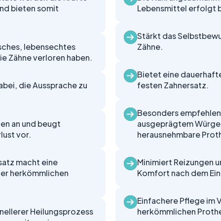
und bieten somit
Lebensmittel erfolgt
Stärkt das Selbstbewu
isches, lebensechtes
Zähne.
ie Zähne verloren haben.
Bietet eine dauerhafte
dabei, die Aussprache zu
festen Zahnersatz.
Besonders empfehlens
en an und beugt
ausgeprägtem Würgere
ust vor.
herausnehmbare Proth
satz macht eine
Minimiert Reizungen 
iner herkömmlichen
Komfort nach dem Eing
Einfachere Pflege im 
nellerer Heilungsprozess
herkömmlichen Proth