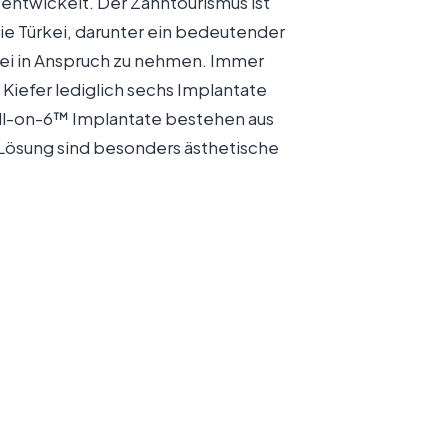
 entwickelt. Der Zahntourismus ist
die Türkei, darunter ein bedeutender
kei in Anspruch zu nehmen. Immer
Kiefer lediglich sechs Implantate
 All-on-6™ Implantate bestehen aus
n Lösung sind besonders ästhetische