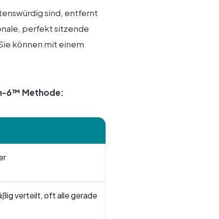
enswürdig sind, entfernt
onale, perfekt sitzende
 Sie können mit einem
-on-6™ Methode:
er
ig verteilt, oft alle gerade