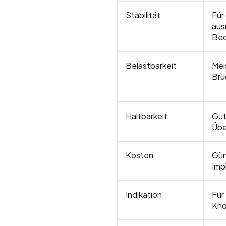
Stabilität
Für
aus
Bed
Belastbarkeit
Mei
Brü
Haltbarkeit
Gut
Übe
Kosten
Gün
Imp
Indikation
Für
Kno