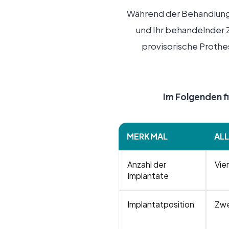
Während der Behandlung 
und Ihr behandelnder Z
provisorische Prothe
Im Folgenden f
MERKMAL
AL
Anzahl der
Vier
Implantate
Implantatposition
Zwe