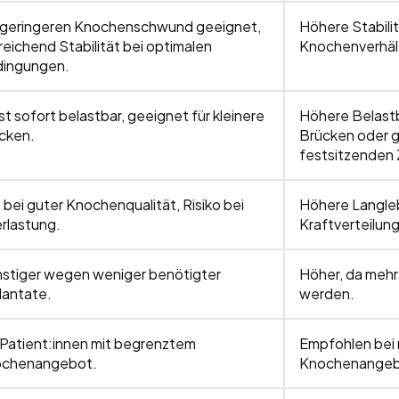
 geringeren Knochenschwund geeignet,
Höhere Stabili
reichend Stabilität bei optimalen
Knochenverhäl
ingungen.
st sofort belastbar, geeignet für kleinere
Höhere Belastb
cken.
Brücken oder g
festsitzenden 
 bei guter Knochenqualität, Risiko bei
Höhere Langleb
rlastung.
Kraftverteilung
stiger wegen weniger benötigter
Höher, da mehr
lantate.
werden.
 Patient:innen mit begrenztem
Empfohlen bei
chenangebot.
Knochenangeb