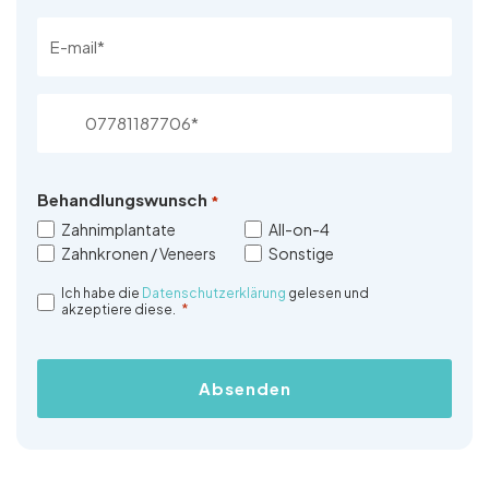
Email
*
Phone
Number
*
Behandlungswunsch
*
Zahnimplantate
All-on-4
Zahnkronen / Veneers
Sonstige
Ich habe die
Datenschutzerklärung
gelesen und
dsgvo
*
akzeptiere diese.
*