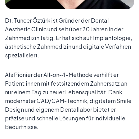
Dt. Tuncer Öztürk ist Gründer der Dental
Aesthetic Clinic und seit über 20 Jahren in der
Zahnmedizin tätig. Er hat sich auf Implantologie,
ästhetische Zahnmedizin und digitale Verfahren
spezialisiert.
Als Pionier der All-on-4-Methode verhilft er
Patient:innen mit festsitzendem Zahnersatz an
nur einem Tag zu neuer Lebensqualität. Dank
modernster CAD/CAM-Technik, digitalem Smile
Design und eigenem Dentallabor bietet er
präzise und schnelle Lösungen für individuelle
Bedürfnisse.