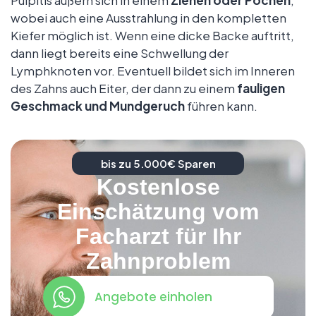
Pulpitis äußern sich in einem
Ziehen oder Pochen
,
wobei auch eine Ausstrahlung in den kompletten
Kiefer möglich ist. Wenn eine dicke Backe auftritt,
dann liegt bereits eine Schwellung der
Lymphknoten vor. Eventuell bildet sich im Inneren
des Zahns auch Eiter, der dann zu einem
fauligen
Geschmack und Mundgeruch
führen kann.
bis zu 5.000€ Sparen
Kostenlose
Einschätzung vom
Facharzt für Ihr
Zahnproblem
Angebote einholen