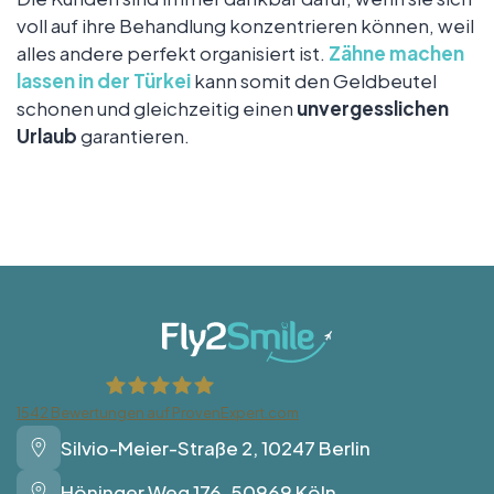
voll auf ihre Behandlung konzentrieren können, weil
alles andere perfekt organisiert ist.
Zähne machen
lassen in der Türkei
kann somit den Geldbeutel
schonen und gleichzeitig einen
unvergesslichen
Urlaub
garantieren.
1542
Bewertungen auf ProvenExpert.com
Silvio-Meier-Straße 2, 10247 Berlin
Fly2Smile
Höninger Weg 176, 50969 Köln