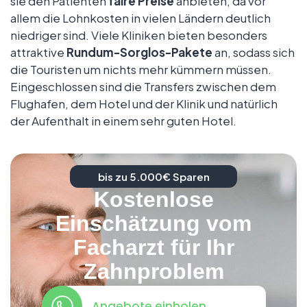
sie den Patienten
faire Preise
anbieten, da vor
allem die Lohnkosten in vielen Ländern deutlich
niedriger sind. Viele Kliniken bieten besonders
attraktive
Rundum-Sorglos-Pakete
an, sodass sich
die Touristen um nichts mehr kümmern müssen.
Eingeschlossen sind die Transfers zwischen dem
Flughafen, dem Hotel und der Klinik und natürlich
der Aufenthalt in einem sehr guten Hotel.
bis zu 5.000€ Sparen
Kostenlose
Einschätzung vom
Facharzt für Ihr
Zahnproblem
Angebote einholen